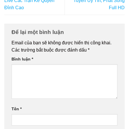
Live Các Trận Kê Quyền
Tuyến Uy Tín, Phát Sóng
Đỉnh Cao
Full HD
Để lại một bình luận
Email của bạn sẽ không được hiển thị công khai.
Các trường bắt buộc được đánh dấu
*
Bình luận
*
Tên
*