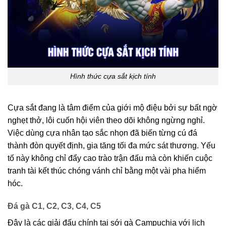
Hình thức cựa sắt kịch tính
Cựa sắt đang là tâm điểm của giới mộ điệu bởi sự bất ngờ
nghẹt thở, lôi cuốn hội viên theo dõi không ngừng nghỉ.
Việc dùng cựa nhân tạo sắc nhọn đã biến từng cú đá
thành đòn quyết định, gia tăng tối đa mức sát thương. Yếu
tố này không chỉ đẩy cao trào trận đấu mà còn khiến cuộc
tranh tài kết thúc chóng vánh chỉ bằng một vài pha hiểm
hóc.
Đá gà C1, C2, C3, C4, C5
Đây là các giải đấu chính tại sới gà Campuchia với lịch