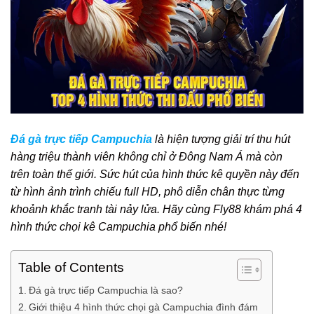
Đá gà trực tiếp Campuchia
là hiện tượng giải trí thu hút
hàng triệu thành viên không chỉ ở Đông Nam Á mà còn
trên toàn thế giới. Sức hút của hình thức kê quyền này đến
từ hình ảnh trình chiếu full HD, phô diễn chân thực từng
khoảnh khắc tranh tài nảy lửa. Hãy cùng Fly88 khám phá 4
hình thức chọi kê Campuchia phổ biến nhé!
Table of Contents
Đá gà trực tiếp Campuchia là sao?
Giới thiệu 4 hình thức chọi gà Campuchia đình đám