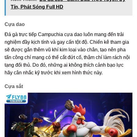
Tín, Phát Sóng Full HD
Cựa dao
Đá gà trực tiếp Campuchia cựa dao luôn mang đến trải
nghiệm đầy kịch tính và gay cấn tột độ. Chiến kê tham gia
sẽ được gắn thêm vũ khí kim loại vào chân, tạo nên pha
tấn công chí mạng có thể cắt đứt cổ, thậm chí làm rách nội
tạng đối thủ. Do đó, những ai không thích cảnh bạo lực
hãy cân nhắc kỹ trước khi xem hình thức này.
Cựa sắt