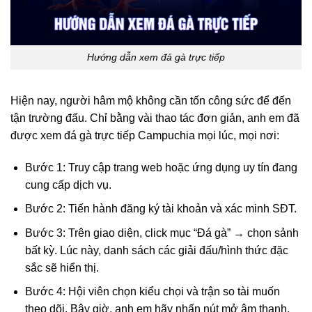
Hướng dẫn xem đá gà trực tiếp
Hiện nay, người hâm mộ không cần tốn công sức để đến
tận trường đấu. Chỉ bằng vài thao tác đơn giản, anh em đã
được xem đá gà trực tiếp Campuchia mọi lúc, mọi nơi:
Bước 1: Truy cập trang web hoặc ứng dụng uy tín đang
cung cấp dịch vụ.
Bước 2: Tiến hành đăng ký tài khoản và xác minh SĐT.
Bước 3: Trên giao diện, click mục “Đá gà” → chọn sảnh
bất kỳ. Lúc này, danh sách các giải đấu/hình thức đặc
sắc sẽ hiển thị.
Bước 4: Hội viên chọn kiểu chọi và trận so tài muốn
theo dõi. Bây giờ, anh em hãy nhấn nút mở âm thanh,