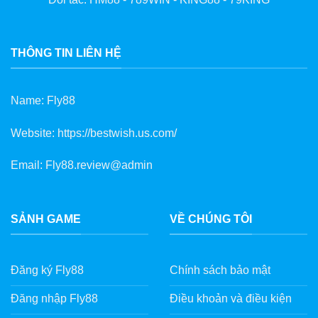
THÔNG TIN LIÊN HỆ
Name: Fly88
Website:
https://bestwish.us.com/
Email: Fly88.review@admin
SẢNH GAME
VỀ CHÚNG TÔI
Đăng ký Fly88
Chính sách bảo mật
Đăng nhập Fly88
Điều khoản và điều kiện